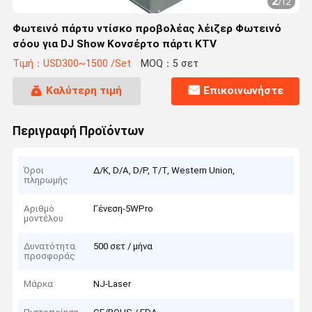
2
/
12
Φωτεινό πάρτυ ντίσκο προβολέας λέιζερ Φωτεινό
σόου για DJ Show Κονσέρτο πάρτι KTV
Τιμή：USD300~1500 /Set
MOQ：5 σετ
Καλύτερη τιμή
Επικοινωνήστε
Περιγραφή Προϊόντων
Όροι
Δ/Κ, D/Α, D/P, T/T, Western Union,
πληρωμής
Αριθμό
Γένεση-5WPro
μοντέλου
Δυνατότητα
500 σετ / μήνα
προσφοράς
Μάρκα
NJ-Laser