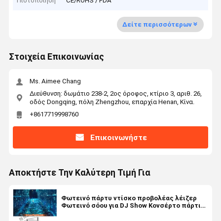
Πιστοποίηση
CE/ROHS / FDA
Δείτε περισσότερων
Στοιχεία Επικοινωνίας
Ms. Aimee Chang
Διεύθυνση: δωμάτιο 238-2, 2ος όροφος, κτίριο 3, αριθ. 26,
οδός Dongqing, πόλη Zhengzhou, επαρχία Henan, Κίνα.
+8617719998760
Επικοινωνήστε
Αποκτήστε Την Καλύτερη Τιμή Για
Φωτεινό πάρτυ ντίσκο προβολέας λέιζερ
Φωτεινό σόου για DJ Show Κονσέρτο πάρτι
KTV