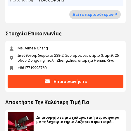
Πιστοποίηση
FDA/CE/ROHS
Δείτε περισσότερων
Στοιχεία Επικοινωνίας
Ms. Aimee Chang
Διεύθυνση: δωμάτιο 238-2, 2ος όροφος, κτίριο 3, αριθ. 26,
οδός Dongqing, πόλη Zhengzhou, επαρχία Henan, Κίνα.
+8617719998760
Επικοινωνήστε
Αποκτήστε Την Καλύτερη Τιμή Για
Δημιουργήστε μια χαλαρωτική ατμόσφαιρα
με τηλεχειριστήριο Λαζερικό φωτισμό
σιντριβάνι ρυθμιζόμενο μέγεθος