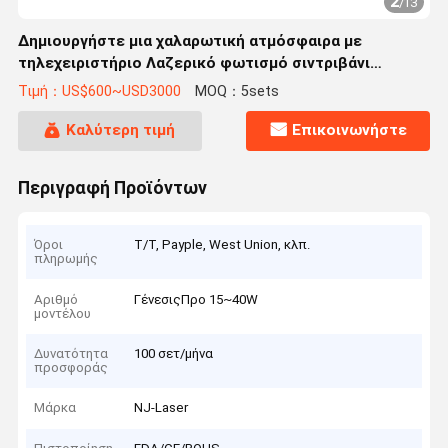
2
/
13
Δημιουργήστε μια χαλαρωτική ατμόσφαιρα με
τηλεχειριστήριο Λαζερικό φωτισμό σιντριβάνι
ρυθμιζόμενο μέγεθος
Τιμή：US$600~USD3000
MOQ：5sets
Καλύτερη τιμή
Επικοινωνήστε
Περιγραφή Προϊόντων
Όροι
T/T, Payple, West Union, κλπ.
πληρωμής
Αριθμό
ΓένεσιςΠρο 15~40W
μοντέλου
Δυνατότητα
100 σετ/μήνα
προσφοράς
Μάρκα
NJ-Laser