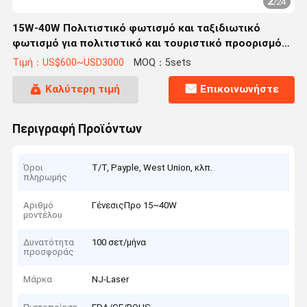
2
/
24
15W-40W Πολιτιστικό φωτισμό και ταξιδιωτικό
φωτισμό για πολιτιστικό και τουριστικό προορισμό
φωτισμός
Τιμή：US$600~USD3000
MOQ：5sets
Καλύτερη τιμή
Επικοινωνήστε
Περιγραφή Προϊόντων
Όροι
T/T, Payple, West Union, κλπ.
πληρωμής
Αριθμό
ΓένεσιςΠρο 15~40W
μοντέλου
Δυνατότητα
100 σετ/μήνα
προσφοράς
Μάρκα
NJ-Laser