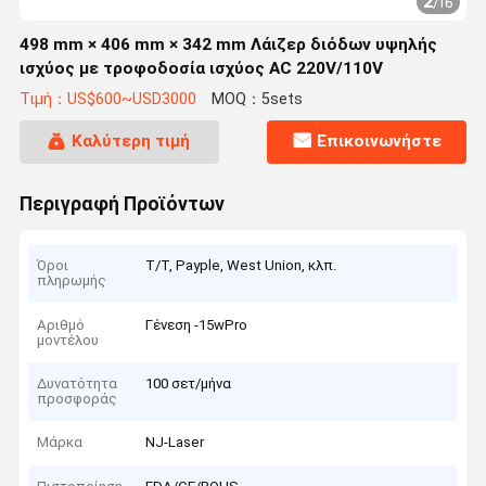
2
/
16
498 mm × 406 mm × 342 mm Λάιζερ διόδων υψηλής
ισχύος με τροφοδοσία ισχύος AC 220V/110V
Τιμή：US$600~USD3000
MOQ：5sets
Καλύτερη τιμή
Επικοινωνήστε
Περιγραφή Προϊόντων
Όροι
T/T, Payple, West Union, κλπ.
πληρωμής
Αριθμό
Γένεση -15wPro
μοντέλου
Δυνατότητα
100 σετ/μήνα
προσφοράς
Μάρκα
NJ-Laser