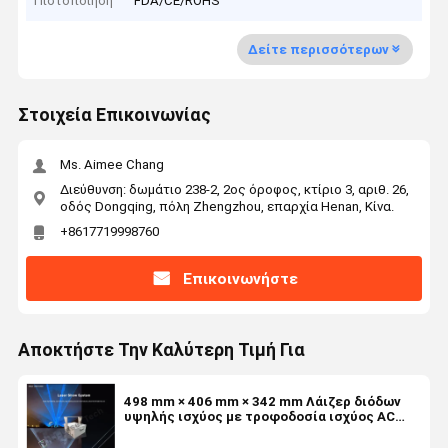
Πιστοποίηση
FDA/CE/ROHS
Δείτε περισσότερων
Στοιχεία Επικοινωνίας
Ms. Aimee Chang
Διεύθυνση: δωμάτιο 238-2, 2ος όροφος, κτίριο 3, αριθ. 26,
οδός Dongqing, πόλη Zhengzhou, επαρχία Henan, Κίνα.
+8617719998760
Επικοινωνήστε
Αποκτήστε Την Καλύτερη Τιμή Για
498 mm × 406 mm × 342 mm Λάιζερ διόδων
υψηλής ισχύος με τροφοδοσία ισχύος AC
220V/110V