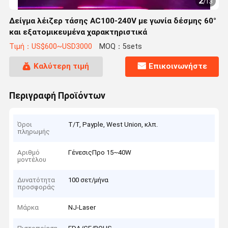
2
/
13
Δείγμα λέιζερ τάσης AC100-240V με γωνία δέσμης 60°
και εξατομικευμένα χαρακτηριστικά
Τιμή：US$600~USD3000
MOQ：5sets
Καλύτερη τιμή
Επικοινωνήστε
Περιγραφή Προϊόντων
Όροι
T/T, Payple, West Union, κλπ.
πληρωμής
Αριθμό
ΓένεσιςΠρο 15~40W
μοντέλου
Δυνατότητα
100 σετ/μήνα
προσφοράς
Μάρκα
NJ-Laser