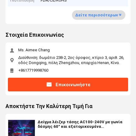
Πιστοποίηση
FDA/CE/ROHS
Δείτε περισσότερων
Στοιχεία Επικοινωνίας
Ms. Aimee Chang
Διεύθυνση: δωμάτιο 238-2, 2ος όροφος, κτίριο 3, αριθ. 26,
οδός Dongqing, πόλη Zhengzhou, επαρχία Henan, Κίνα.
+8617719998760
Επικοινωνήστε
Αποκτήστε Την Καλύτερη Τιμή Για
Δείγμα λέιζερ τάσης AC100-240V με γωνία
δέσμης 60° και εξατομικευμένα
χαρακτηριστικά