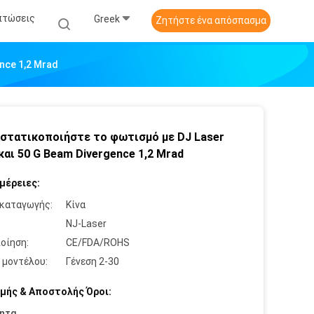
πτώσεις
Greek
Ζητήστε ένα απόσπασμα
nce 1,2 Mrad
στατικοποιήστε το φωτισμό με DJ Laser
 και 50 G Beam Divergence 1,2 Mrad
μέρειες:
καταγωγής:
Κίνα
:
NJ-Laser
οίηση:
CE/FDA/ROHS
 μοντέλου:
Γένεση 2-30
μής & Αποστολής Όροι:
ητα