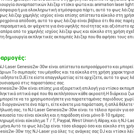
ιουργία συναρπαστικών λέιζερ ντίσκο φώτα και animation laser ligh
όσφαιρα ή μια ολοκληρωτική ατμόσφαιρα πάρτι, αυτό το φως λέιζερ 
φως λέιζερ χαμηλής ισχύος είναι επίσης απίστευτα εύκολο στη χρήσ
ροχρόνια απόδοση, αυτό το φως λέιζερ είναι βέβαιο ότι θα σας παρέ
περασματικά, αν ψάχνετε για ένα υψηλής ποιότητας και αξιόπιστο ε
απέρα από το χαμηλής ισχύος λέιζερ φως.και εύκολο στη χρήση σχεδι
 τη δημιουργία εκπληκτικές εκπομπές λέιζερ που θα αφήσει τους επ
αρμογές:
NJ-Laser Genesis2w-30w είναι απίστευτα ευπροσάρμοστο και μπορεί 
άριων.Το συμπαγές του μέγεθος και τα εύκολα στη χρήση χαρακτηρισ
ιοδήποτε DJΕίτε είστε επαγγελματίας είτε αρχίζετε, αυτό το φως λέ
ουσιασμού στις παραστάσεις σας.
enesis2w-30w είναι επίσης μια εξαιρετική επιλογή για ντίσκο εκπο
ληκτικά οπτικά εφέ που θα εκπλήσσουν κάθε ακροατή.Η διάρκεια ζω
 μπορείτε να το χρησιμοποιήσετε για παρατεταμένες περιόδους χωρίς 
ε διοργανώνετε ένα πάρτι, είτε κάνετε μια παράσταση, ή απλά θέλετε
ήλωσή σας, το NJ-Laser Genesis2w-30w είναι το τέλειο προϊόν για ε
κευασία του είναι εύκολη και η παράδοση είναι μόνο 8-10 ημέρες.
ληρωμή είναι εύκολη με T / T, Paypal, West Union ή Alipay, και η NJ
 μήνα.Αυτό το φως λέιζερ είναι τόσο ελαφρύ όσο και εύκολο στη χρή
esis2w-30w της NJ-Laser για όλες τις ανάγκες σας DJ και ντίσκο λέ