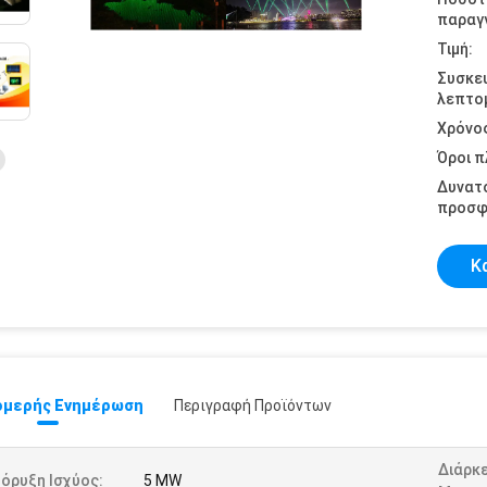
παραγγ
Τιμή:
Συσκε
λεπτομ
Χρόνο
Όροι 
Δυνατ
προσφ
Κ
μερής Ενημέρωση
Περιγραφή Προϊόντων
Διάρκ
όρυξη Ισχύος:
5 MW