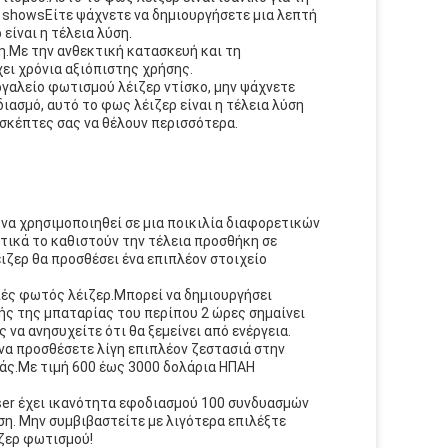
t showsΕίτε ψάχνετε να δημιουργήσετε μια λεπτή
είναι η τέλεια λύση.
η.Με την ανθεκτική κατασκευή και τη
χει χρόνια αξιόπιστης χρήσης.
ργαλείο φωτισμού λέιζερ ντίσκο, μην ψάχνετε
ασμό, αυτό το φως λέιζερ είναι η τέλεια λύση
ισκέπτες σας να θέλουν περισσότερα.
να χρησιμοποιηθεί σε μια ποικιλία διαφορετικών
τικά το καθιστούν την τέλεια προσθήκη σε
ιζερ θα προσθέσει ένα επιπλέον στοιχείο
μπές φωτός λέιζερ.Μπορεί να δημιουργήσει
ής της μπαταρίας του περίπου 2 ώρες σημαίνει
να ανησυχείτε ότι θα ξεμείνει από ενέργεια.
 να προσθέσετε λίγη επιπλέον ζεστασιά στην
σάς.Με τιμή 600 έως 3000 δολάρια ΗΠΑΗ
-Laser έχει ικανότητα εφοδιασμού 100 συνδυασμών
ση. Μην συμβιβαστείτε με λιγότερα επιλέξτε
ιζερ φωτισμού!