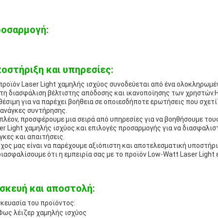
οσαρμογή:
οστήριξη και υπηρεσίες:
προϊόν Laser Light χαμηλής ισχύος συνοδεύεται από ένα ολοκληρωμ
 τη διασφάλιση βέλτιστης απόδοσης και ικανοποίησης των χρηστών.Η
θέσιμη για να παρέχει βοήθεια σε οποιεσδήποτε ερωτήσεις που σχετ
 ανάγκες συντήρησης.
πλέον, προσφέρουμε μια σειρά από υπηρεσίες για να βοηθήσουμε του
er Light χαμηλής ισχύος.και επιλογές προσαρμογής για να διασφαλιστ
γκες και απαιτήσεις.
χος μας είναι να παρέχουμε αξιόπιστη και αποτελεσματική υποστήρι
διασφαλίσουμε ότι η εμπειρία σας με το προϊόν Low-Watt Laser Light ε
σκευή και αποστολή:
κευασία του προϊόντος:
Φως λέιζερ χαμηλής ισχύος