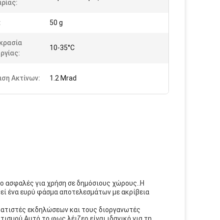
ρίας:
:
50 g
κρασία
10-35°C
ργίας:
ση Ακτίνων:
1.2 Mrad
το ασφαλές για χρήση σε δημόσιους χώρους..Η
θεί ένα ευρύ φάσμα αποτελεσμάτων με ακρίβεια
μματιστές εκδηλώσεων και τους διοργανωτές
τισμού.Αυτό το φως λέιζερ είναι ιδανικό για τη