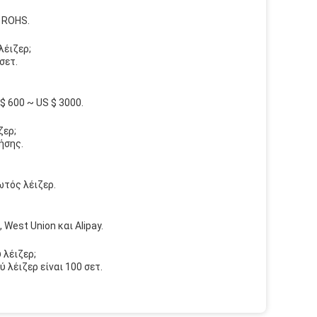
ι ROHS.
λέιζερ;
σετ.
$ 600 ~ US $ 3000.
ζερ;
ήσης.
ωτός λέιζερ.
 West Union και Alipay.
 λέιζερ;
 λέιζερ είναι 100 σετ.