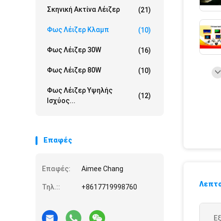
Σκηνική Ακτίνα Λέιζερ
(21)
Φως Λέιζερ Κλαμπ
(10)
Φως Λέιζερ 30W
(16)
Φως Λέιζερ 80W
(10)
Φως Λέιζερ Υψηλής
(12)
Ισχύος...
Επαφές
Επαφές:
Aimee Chang
Λεπτο
Τηλ.::
+8617719998760
Εξ