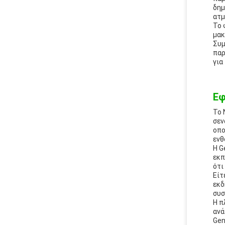
δημ
ατμ
Το 
μακ
Συμ
παρ
για
Εφ
Το 
σεν
οπο
ενθ
Η G
εκπ
ότι
Είτ
εκδ
συσ
Η π
ανά
Gen