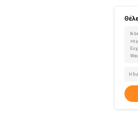
Θέλε
Ik 
να 
Ευχ
Wac