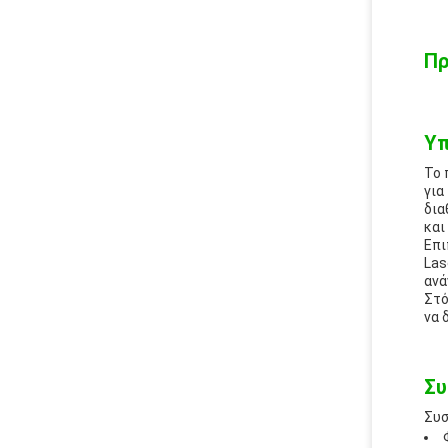
Πρ
Υπ
Το 
για
δια
και
Επι
Las
ανά
Στό
να 
Συ
Συσ