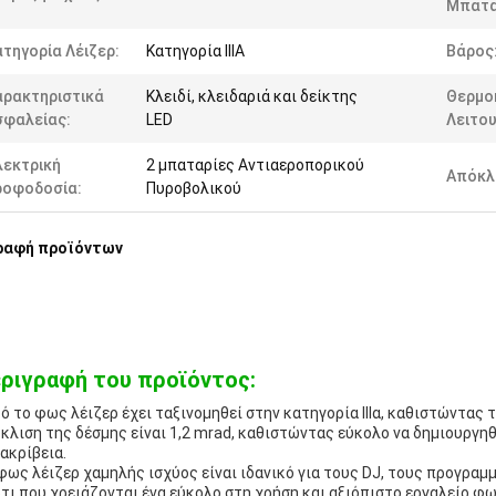
Μπατα
τηγορία Λέιζερ:
Κατηγορία IIIA
Βάρος
αρακτηριστικά
Κλειδί, κλειδαριά και δείκτης
Θερμο
σφαλείας:
LED
Λειτου
λεκτρική
2 μπαταρίες Αντιαεροπορικού
Απόκλι
ροφοδοσία:
Πυροβολικού
ραφή προϊόντων
ριγραφή του προϊόντος:
ό το φως λέιζερ έχει ταξινομηθεί στην κατηγορία ΙΙΙα, καθιστώντας 
κλιση της δέσμης είναι 1,2 mrad, καθιστώντας εύκολο να δημιουργη
 ακρίβεια.
φως λέιζερ χαμηλής ισχύος είναι ιδανικό για τους DJ, τους προγρα
τι που χρειάζονται ένα εύκολο στη χρήση και αξιόπιστο εργαλείο φω