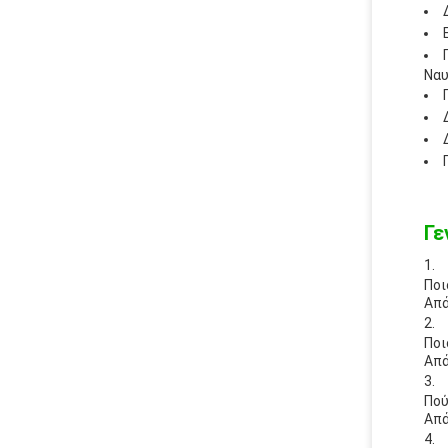
Ναυ
Γε
Ποι
Απά
Ποι
Απά
Πού
Απά