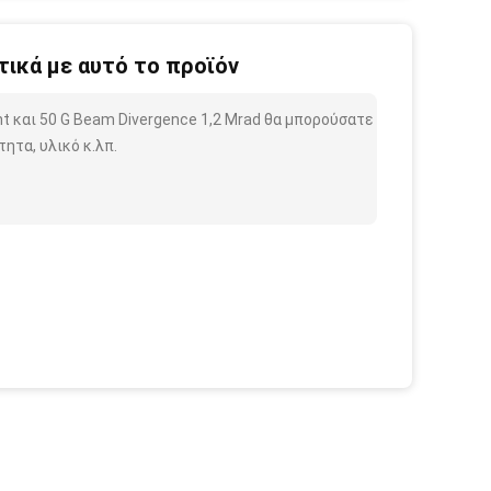
ικά με αυτό το προϊόν
ht και 50 G Beam Divergence 1,2 Mrad θα μπορούσατε
ητα, υλικό κ.λπ.