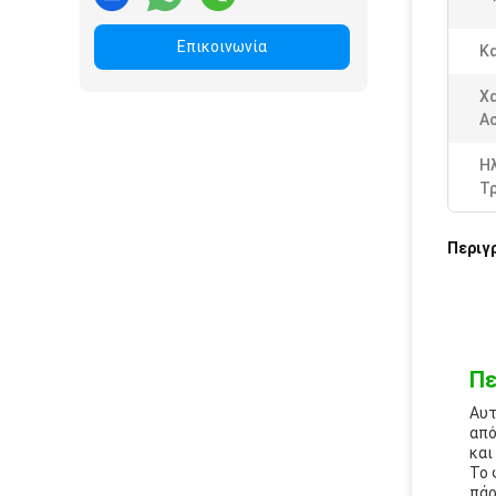
Επικοινωνία
Κα
Χ
Α
Η
Τ
Περιγ
Πε
Αυτ
από
και
Το 
πάρ