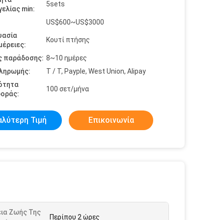
5sets
ελίας min:
US$600~US$3000
υασία
Κουτί πτήσης
έρειες:
ς παράδοσης:
8~10 ημέρες
πληρωμής:
T / T, Payple, West Union, Alipay
ότητα
100 σετ/μήνα
οράς:
αλύτερη Τιμή
Επικοινωνία
εια Ζωής Της
Περίπου 2 ώρες