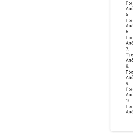
Ποι
Απά
Ποι
Απά
Ποι
Απά
Τι 
Απά
Πόσ
Απά
Ποι
Απά
Ποι
Απά