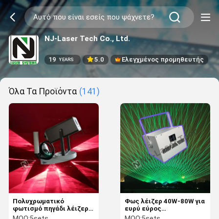
NJ-Laser Tech Co., Ltd.
19
5.0
Ελεγχμένος προμηθευτής
YEARS
Όλα Τα Προϊόντα
(141)
Πολυχρωματικό
Φως λέιζερ 40W-80W για
φωτισμό πηγάδι λέιζερ
ευρύ εύρος
ρυθμιζόμενη ροή νερού
θερμοκρασιών -40-60°C
MOQ:
5sets
MOQ:
5sets