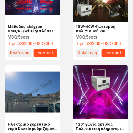
Μέθοδος ελέγχου
15W-40W Φωτισμός
DMX/RF/Wi-Fi για λύσεις
πολιτισμού και
φωτισμού κληρονομιάς
τουρισμού Πηγή φωτός
MOQ:
5sets
MOQ:
5sets
και διακοπών
LED με μέθοδο ελέγχου
Τιμή:
US$600~USD3000
Τιμή:
US$600~USD3000
Θερμοκρασία χρώματος
DMX/RF/Wi-Fi
3000K-6000K
Καλύτερη
contact
Καλύτερη
contact
τιμή
τιμή
Αρχική
Προϊόντα
Βίντεο
Σχετικά Με
Σελίδα
Εμάς
Ηλεκτρικό χορευτικό
120° γωνία ακτίνας
νερό Dazzle ρυθμιζόμενο
Πολιτιστική κληρονομιά