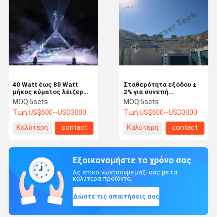
40 Watt έως 80 Watt
Σταθερότητα εξόδου ±
μήκος κύματος λέιζερ
2% για συνεπή
455nm Επιτάχυνση
φωτιστικά
MOQ:
5sets
MOQ:
5sets
επαναλήψεως 1-50kHz
αποτελέσματα σε
Τιμή:
US$600~USD3000
Τιμή:
US$600~USD3000
για γρήγορη και ακριβή
ακραίες θερμοκρασίες
επεξεργασία
Καλύτερη
contact
Καλύτερη
contact
τιμή
τιμή
Εξοικονομήστε το χρόνο σας
Ας επικοινωνήσουμε μαζί σας με τα
καλύτερα προϊόντα.
Δώστε τις απαιτήσεις σας