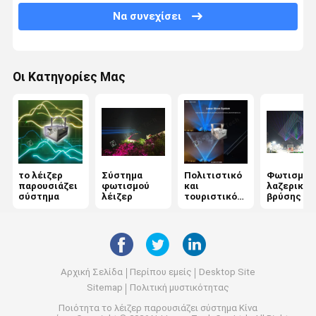
Να συνεχίσει
Φως λέιζερ κλαμπ
Φως λέιζερ 30W
Οι Κατηγορίες Μας
Φως λέιζερ 80W
Φως λέιζερ υψηλής ισχύος
το λέιζερ
Σύστημα
Πολιτιστικό
Φωτισμός
παρουσιάζει
φωτισμού
και
λαζερικής
σύστημα
λέιζερ
τουριστικό
βρύσης
φωτισμό
Αρχική Σελίδα
Περίπου εμείς
Desktop Site
Sitemap
Πολιτική μυστικότητας
Ποιότητα
το λέιζερ παρουσιάζει σύστημα
Κίνα