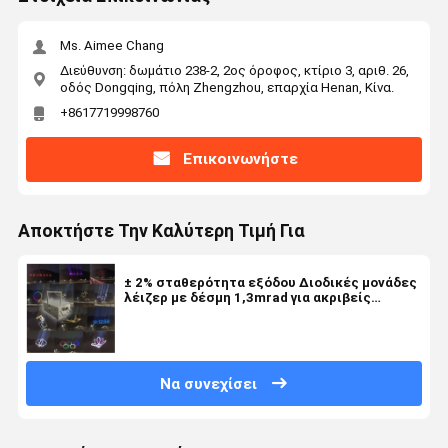
Ms. Aimee Chang
Διεύθυνση: δωμάτιο 238-2, 2ος όροφος, κτίριο 3, αριθ. 26,
οδός Dongqing, πόλη Zhengzhou, επαρχία Henan, Κίνα.
+8617719998760
Επικοινωνήστε
Αποκτήστε Την Καλύτερη Τιμή Για
± 2% σταθερότητα εξόδου Διοδικές μονάδες
λέιζερ με δέσμη 1,3mrad για ακριβείς
εφαρμογές
Να συνεχίσει