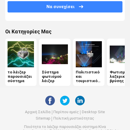
Να συνεχίσει
Φως λέιζερ κλαμπ
Φως λέιζερ 30W
Οι Κατηγορίες Μας
Φως λέιζερ 80W
Φως λέιζερ υψηλής ισχύος
το λέιζερ
Σύστημα
Πολιτιστικό
Φωτισμός
παρουσιάζει
φωτισμού
και
λαζερικής
σύστημα
λέιζερ
τουριστικό
βρύσης
φωτισμό
Αρχική Σελίδα
Περίπου εμείς
Desktop Site
Sitemap
Πολιτική μυστικότητας
Ποιότητα
το λέιζερ παρουσιάζει σύστημα
Κίνα