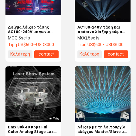
Δείγμα λέιζερ τάσης
AC100-240V τάση και
AC100-240V με γωνία
πράσινο λέιζερ χρώμα
δέσμης 60° και
Laser Show με υλικό
MOQ:
5sets
MOQ:
5sets
εξατομικευμένα
SS304
Τιμή:
US$600~USD3000
Τιμή:
US$600~USD3000
χαρακτηριστικά
Καλύτερη
contact
Καλύτερη
contact
τιμή
τιμή
Αρχική
Προϊόντα
Βίντεο
Σχετικά Με
Σελίδα
Εμάς
Dmx 30k 40 Kpps Full
Λέιζερ με τη λειτουργία
Color Analog Stage Lazer
ελέγχου Master/Slave με