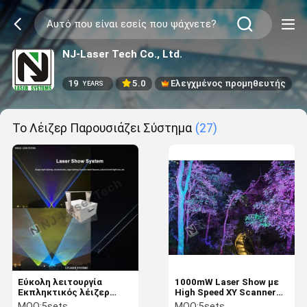
NJ-Laser Tech Co., Ltd.
19
5.0
Ελεγχμένος προμηθευτής
YEARS
Το Λέιζερ Παρουσιάζει Σύστημα
(27)
Εύκολη λειτουργία
1000mW Laser Show με
Εκπληκτικός λέιζερ
High Speed XY Scanner
υψηλής απόδοσης 10-
Module και σύστημα
MOQ:
5sets
MOQ:
5sets